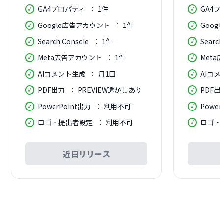
GA4プロパティ
1件
GA4
Google広告アカウント
1件
Goo
Search Console
1件
Searc
Meta広告アカウント
1件
Met
AIコメント生成
月1回
AIコ
PDF出力
PREVIEW透かしあり
PDF
PowerPoint出力
利用不可
Powe
ロゴ・提出者設定
利用不可
ロゴ
近日リリース