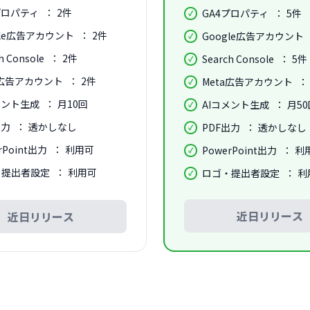
プロパティ
2件
GA4プロパティ
5件
gle広告アカウント
2件
Google広告アカウント
h Console
2件
Search Console
5件
a広告アカウント
2件
Meta広告アカウント
メント生成
月10回
AIコメント生成
月50
出力
透かしなし
PDF出力
透かしなし
rPoint出力
利用可
PowerPoint出力
利
・提出者設定
利用可
ロゴ・提出者設定
利
近日リリース
近日リリース