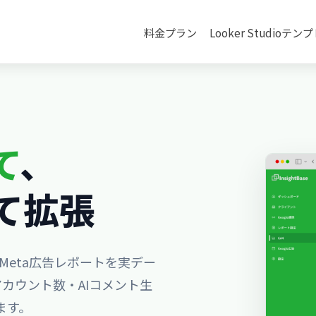
料金プラン
Looker Studioテ
て
、
て拡張
広告・Meta広告レポートを実デー
カウント数・AIコメント生
きます。