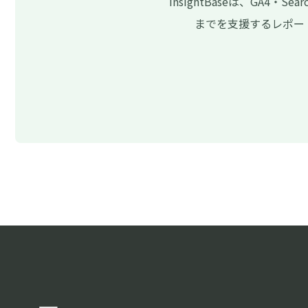
InsightBaseは、GA4・S
までを支援するレポー